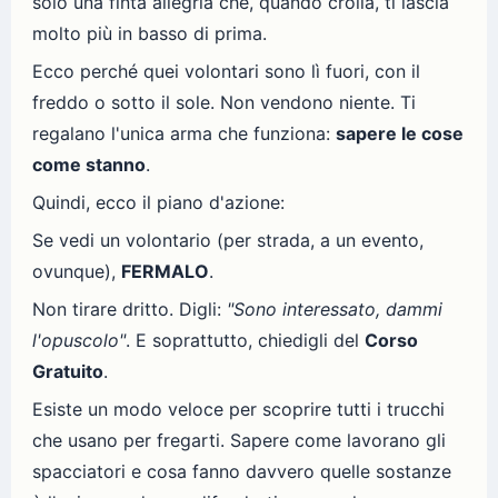
solo una finta allegria che, quando crolla, ti lascia
molto più in basso di prima.
Ecco perché quei volontari sono lì fuori, con il
freddo o sotto il sole. Non vendono niente. Ti
regalano l'unica arma che funziona:
sapere le cose
come stanno
.
Quindi, ecco il piano d'azione:
Se vedi un volontario (per strada, a un evento,
ovunque),
FERMALO
.
Non tirare dritto. Digli:
"Sono interessato, dammi
l'opuscolo"
. E soprattutto, chiedigli del
Corso
Gratuito
.
Esiste un modo veloce per scoprire tutti i trucchi
che usano per fregarti. Sapere come lavorano gli
spacciatori e cosa fanno davvero quelle sostanze