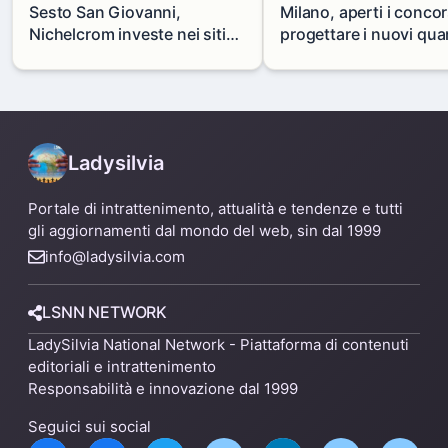
Sesto San Giovanni,
Milano, aperti i concor
Nichelcrom investe nei siti
progettare i nuovi quar
produttivi: demolito un
di Zama-Salomone e P
capannone per fare spazio a
Mare
un nuovo impianto
Ladysilvia
Portale di intrattenimento, attualità e tendenze e tutti
gli aggiornamenti dal mondo del web, sin dal 1999
info@ladysilvia.com
LSNN NETWORK
LadySilvia National Network - Piattaforma di contenuti
editoriali e intrattenimento
Responsabilità e innovazione dal 1999
Seguici sui social