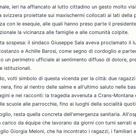
le, ieri ha affiancato al lutto cittadino un gesto molto vis
ia svizzera proiettate sui maxischermi collocati ai lati della 
a con le esequie, alle quali hanno preso parte il presidente
ionale la vicinanza alle famiglie e alle comunità colpite.
ta sospesa: il sindaco Giuseppe Sala aveva proclamato il lu
 Costanzo e Achille Barosi, come segno di cordoglio e parte
o un perimetro ufficiale al sentimento diffuso di dolore, p
 istituzionali.
o, volti simbolo di questa vicenda per la città: due ragazzi
, fino al rientro delle salme e all'ultimo saluto nelle basili
magini e nei racconti: la tragedia avvenuta a Crans-Montan
le scuole alle parrocchie, fino ai luoghi della socialità quot
glio, resta quella concreta dell'emergenza sanitaria. All'os
 in carico da équipe che lavorano da giorni con turni serrati 
iglio Giorgia Meloni, che ha incontrato i ragazzi, i familiari