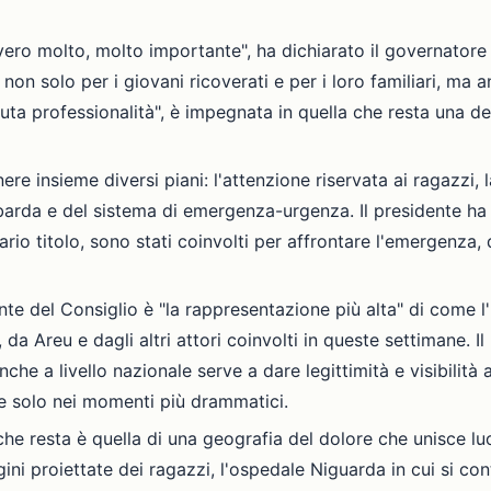
ero molto, molto importante", ha dichiarato il governatore 
non solo per i giovani ricoverati e per i loro familiari, ma 
a professionalità", è impegnata in quella che resta una delle
nere insieme diversi piani: l'attenzione riservata ai ragazzi,
barda e del sistema di emergenza-urgenza. Il presidente ha r
rio titolo, sono stati coinvolti per affrontare l'emergenza, d
nte del Consiglio è "la rappresentazione più alta" di come l'
Areu e dagli altri attori coinvolti in queste settimane. Il
he a livello nazionale serve a dare legittimità e visibilità a
he solo nei momenti più drammatici.
 che resta è quella di una geografia del dolore che unisce lu
 proiettate dei ragazzi, l'ospedale Niguarda in cui si conti