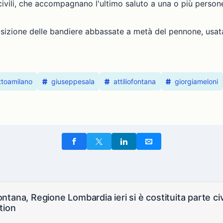
o civili, che accompagnano l'ultimo saluto a una o più pers
osizione delle bandiere abbassate a metà del pennone, usata
ttoamilano
giuseppesala
attiliofontana
giorgiameloni
tana, Regione Lombardia ieri si è costituita parte civi
tion