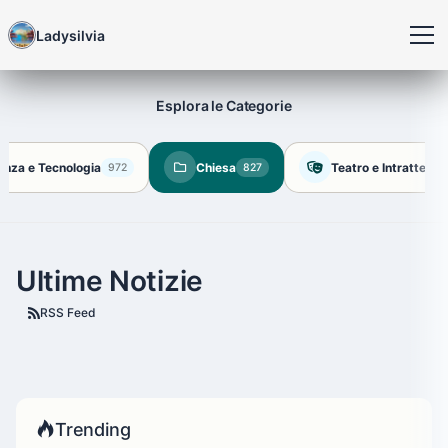
Ladysilvia
Esplora le Categorie
enza e Tecnologia
Chiesa
Teatro e Intratteni
972
827
Ultime Notizie
RSS Feed
Trending