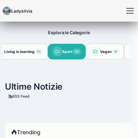
Ladysilvia
Esplora le Categorie
Living is learning
Sport
Vegan
35
30
18
Ultime Notizie
RSS Feed
Trending