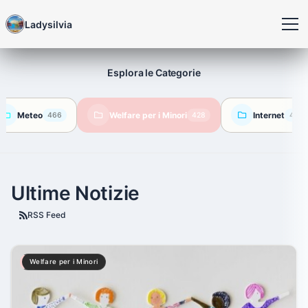
Ladysilvia
Esplora le Categorie
Meteo
Welfare per i Minori
Internet
466
428
422
Ultime Notizie
RSS Feed
Welfare per i Minori