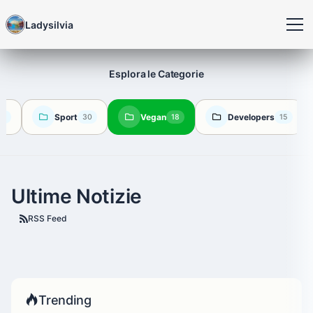
Ladysilvia
Esplora le Categorie
Sport
Vegan
Developers
35
30
18
15
Ultime Notizie
RSS Feed
Trending