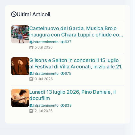
Ultimi Articoli
Castelnuovo del Garda, MusicalBrolo
inaugura con Chiara Luppi e chiude con
Ottovolante
Intrattenimento
637
15 Jul 2026
Gilsons e Selton in concerto il 15 luglio
al Festival di Villa Arconati, inizio alle 21.
Intrattenimento
675
13 Jul 2026
Lunedì 13 luglio 2026, Pino Daniele, il
docufilm
Intrattenimento
833
12 Jul 2026