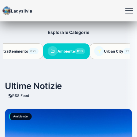
Ladysilvia
Esplora le Categorie
 Intrattenimento
Ambiente
Urban City
825
818
733
Ultime Notizie
RSS Feed
Ambiente